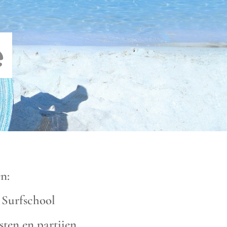
e
n:
Surfschool
en en partijen