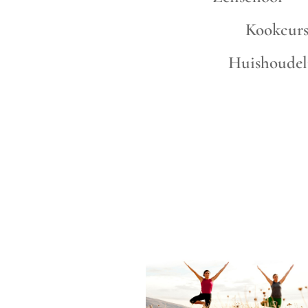
Kookcur
Huishoude