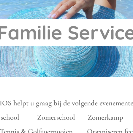
Familie Servic
OS helpt u graag bij de volgende evenemente
g school Zomerschool Zomerkamp 
nnis & Golftoernooien Organiseren feest